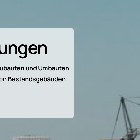
tungen
Neubauten und Umbauten
 von Bestandsgebäuden